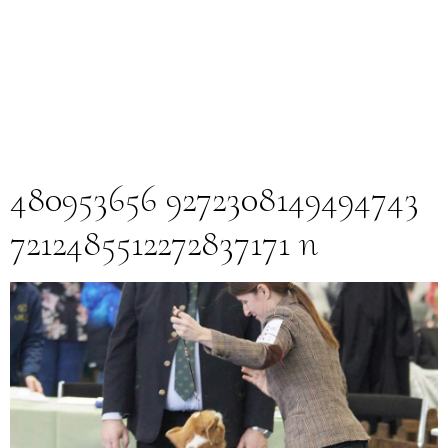
480953656 9272308149494743
7212485512272837171 n