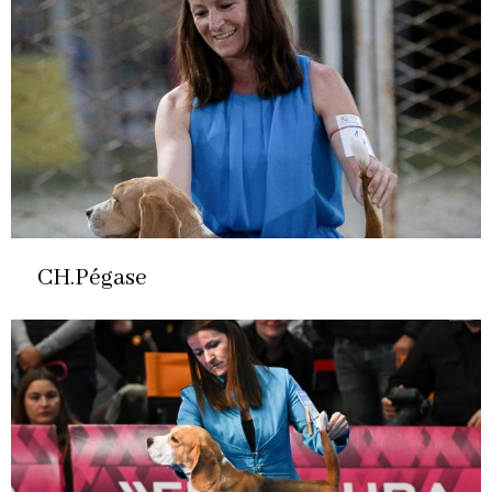
CH.Pégase