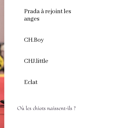
Prada à rejoint les
anges
CH.Boy
CHJ.little
Eclat
Où les chiots naissent-ils ?