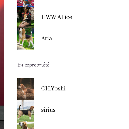
HWW ALice
Aria
En copropriété
CH.Yoshi
sirius