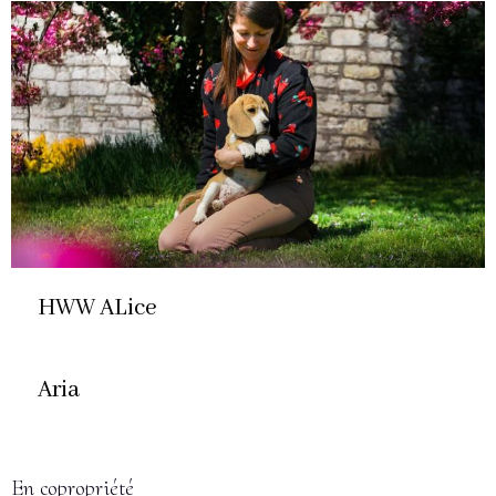
HWW ALice
Aria
En copropriété